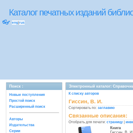
Каталог печатных изданий библ
👓
eng
|
rus
Поиск :
Электронный каталог: Справочн
К списку авторов
Новые поступления
Простой поиск
Гиссин, В. И.
Расширенный поиск
Сортировать по:
заглавию
Связанные описания:
Авторы
Отобрать для печати:
страницу
|
инв
Издательства
Книга
Серии
Гиссин, В. И