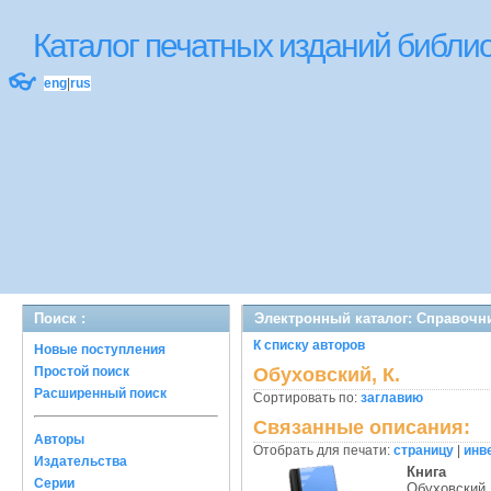
Каталог печатных изданий библ
👓
eng
|
rus
Поиск :
Электронный каталог: Справочн
К списку авторов
Новые поступления
Простой поиск
Обуховский, К.
Расширенный поиск
Сортировать по:
заглавию
Связанные описания:
Авторы
Отобрать для печати:
страницу
|
инв
Издательства
Книга
Серии
Обуховский,