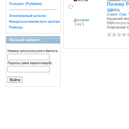
Почему Ро
Тезаурус (Рубрики)
здесь
Серия:
Сер. 
Электронный каталог
Крымский мос
Доступно
Мандельштамовского центра
ISBN отсутст
1 из 1
Помощь
Покровский б-р
Личный кабинет :
Номер читательского билета
Пароль (имя кириллицей)