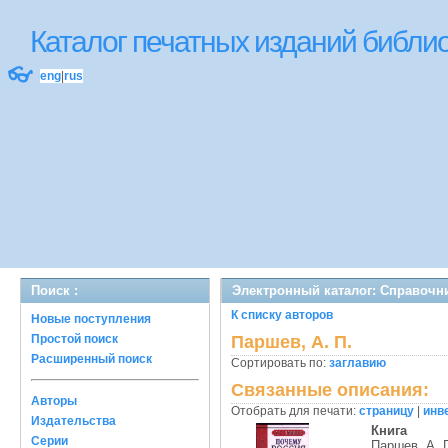
Каталог печатных изданий библ
👓
eng
|
rus
Поиск :
Электронный каталог: Справочн
К списку авторов
Новые поступления
Простой поиск
Паршев, А. П.
Расширенный поиск
Сортировать по:
заглавию
Связанные описания:
Авторы
Отобрать для печати:
страницу
|
инв
Издательства
Книга
Серии
Паршев, А. 