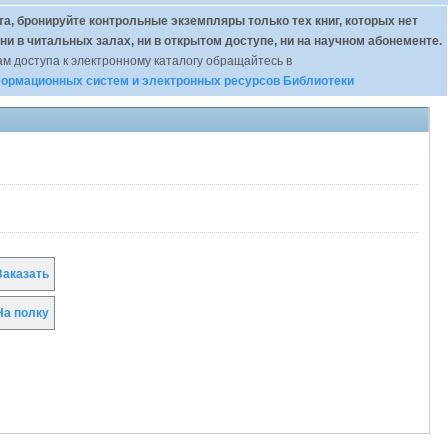
а, бронируйте контрольные экземпляры только тех книг, которых нет
 ни в читальных залах, ни в открытом доступе, ни на научном абонементе.
м доступа к электронному каталогу обращайтесь в
ормационных систем и электронных ресурсов Библиотеки
аказать
а полку