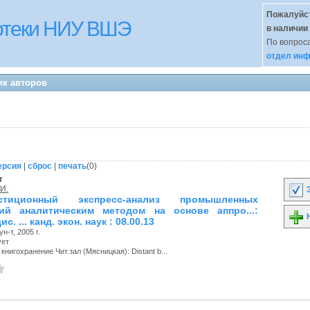
Пожалуйст
иотеки НИУ ВШЭ
в наличии
По вопроса
отдел инф
ик авторов
ерсия
|
сброс
|
печать
(
0
)
т
 И.
З
стиционный экспресс-анализ промышленных
ий аналитическим методом на основе аппро...:
Н
с. ... канд. экон. наук : 08.00.13
н-т, 2005 г.
ует
книгохранение Чит.зал (Мясницкая): Distant b...