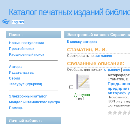
Каталог печатных изданий библ
👓
eng
|
rus
Поиск :
Электронный каталог: Справочн
К списку авторов
Новые поступления
Простой поиск
Стаматин, В. И.
Расширенный поиск
Сортировать по:
заглавию
Связанные описания:
Авторы
Отобрать для печати:
страницу
|
инв
Издательства
Авторефера
Серии
Стаматин, В.
Предынве
Тезаурус (Рубрики)
предприят
автореф. ди
Доступно
Электронный каталог
Пермский гос. у
1 из 1
ISBN отсутств
Мандельштамовского центра
ф-л удаленное 
Помощь
Личный кабинет :