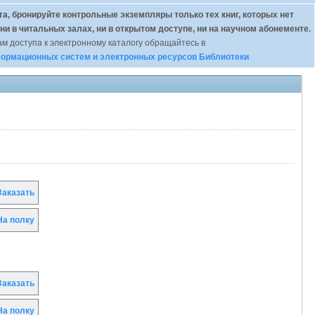
а, бронируйте контрольные экземпляры только тех книг, которых нет
 ни в читальных залах, ни в открытом доступе, ни на научном абонементе.
м доступа к электронному каталогу обращайтесь в
ормационных систем и электронных ресурсов Библиотеки
аказать
а полку
аказать
а полку