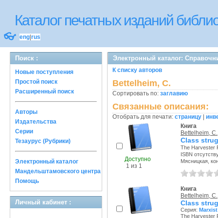
Каталог печатных изданий библ
👓
eng
|
rus
Поиск :
Электронный каталог: Справочн
К списку авторов
Новые поступления
Простой поиск
Bettelheim, C.
Расширенный поиск
Сортировать по:
заглавию
Связанные описания:
Авторы
Отобрать для печати:
страницу
|
инв
Издательства
Книга
Серии
Bettelheim, C.
Class stru
Тезаурус (Рубрики)
The Harvester P
ISBN отсутств
Доступно
Электронный каталог
Мясницкая, конт
1 из 1
Мандельштамовского центра
Помощь
Книга
Bettelheim, C.
Личный кабинет :
Class strug
Серия:
Marxist
The Harvester P