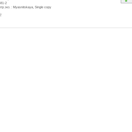
581-2
р.экз. : Myasnitskaya, Single copy