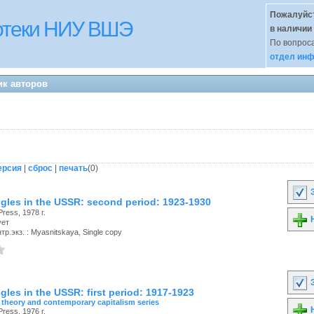
Пожалуйст
иотеки НИУ ВШЭ
в наличии
По вопроса
отдел инф
ик авторов
ерсия
|
сброс
|
печать
(
0
)
З
ggles in the USSR: second period: 1923-1930
ress, 1978 г.
Н
ует
р.экз. : Myasnitskaya, Single copy
З
gles in the USSR: first period: 1917-1923
 theory and contemporary capitalism series
Н
ress, 1976 г.