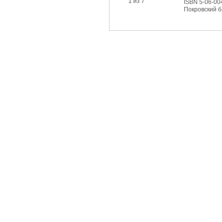
1 из 7
ISBN 5-06-00
Покровский б-р