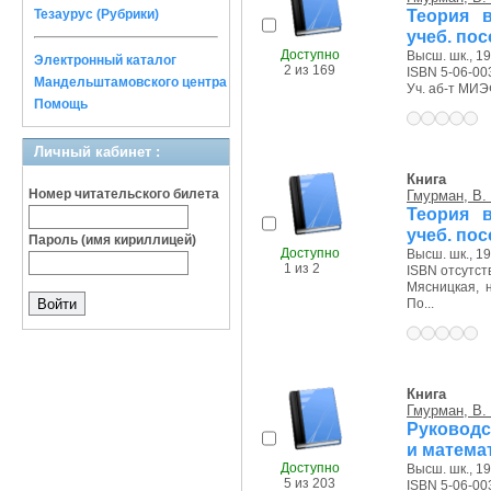
Теория в
Тезаурус (Рубрики)
учеб. по
Доступно
Высш. шк., 19
Электронный каталог
2 из 169
ISBN 5-06-00
Мандельштамовского центра
Уч. аб-т МИЭФ
Помощь
Личный кабинет :
Книга
Номер читательского билета
Гмурман, В.
Теория в
учеб. по
Пароль (имя кириллицей)
Доступно
Высш. шк., 19
1 из 2
ISBN отсутст
Мясницкая, на
По...
Книга
Гмурман, В.
Руководс
и матема
Доступно
Высш. шк., 19
5 из 203
ISBN 5-06-00