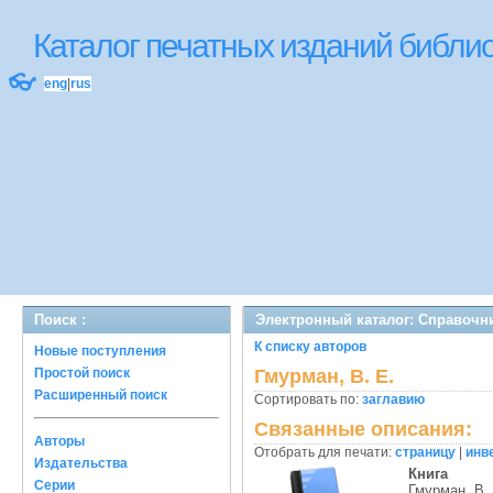
Каталог печатных изданий библ
👓
eng
|
rus
Поиск :
Электронный каталог: Справочн
К списку авторов
Новые поступления
Простой поиск
Гмурман, В. Е.
Расширенный поиск
Сортировать по:
заглавию
Связанные описания:
Авторы
Отобрать для печати:
страницу
|
инв
Издательства
Книга
Серии
Гмурман, В.