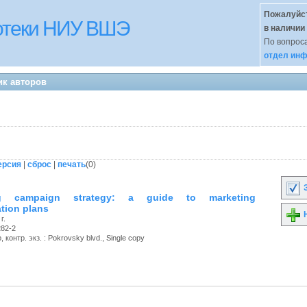
Пожалуйст
иотеки НИУ ВШЭ
в наличии
По вопроса
отдел инф
ик авторов
ерсия
|
сброс
|
печать
(
0
)
З
ing campaign strategy: a guide to marketing
tion plans
Н
г.
282-2
 контр. экз. : Pokrovsky blvd., Single copy