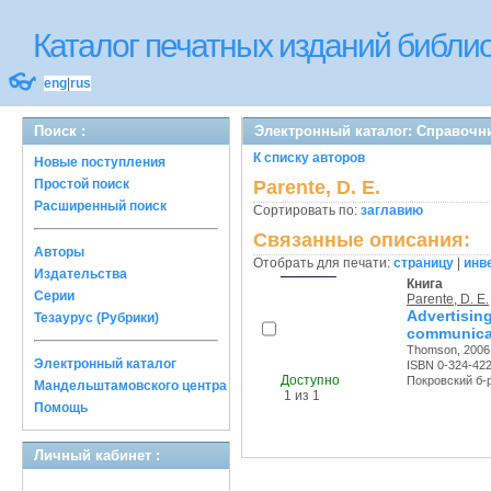
Каталог печатных изданий библ
👓
eng
|
rus
Поиск :
Электронный каталог: Справочн
К списку авторов
Новые поступления
Простой поиск
Parente, D. E.
Расширенный поиск
Сортировать по:
заглавию
Связанные описания:
Авторы
Отобрать для печати:
страницу
|
инв
Издательства
Книга
Серии
Parente, D. E.
Advertis
Тезаурус (Рубрики)
communica
Thomson, 2006 
Электронный каталог
ISBN 0-324-42
Доступно
Покровский б-р,
Мандельштамовского центра
1 из 1
Помощь
Личный кабинет :