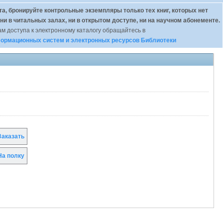
а, бронируйте контрольные экземпляры только тех книг, которых нет
 ни в читальных залах, ни в открытом доступе, ни на научном абонементе.
м доступа к электронному каталогу обращайтесь в
ормационных систем и электронных ресурсов Библиотеки
аказать
а полку