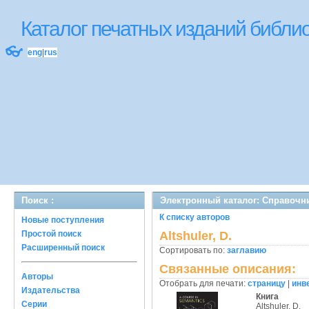
Каталог печатных изданий библ
👓
eng
|
rus
Поиск :
Электронный каталог: Справочн
К списку авторов
Новые поступления
Простой поиск
Altshuler, D.
Расширенный поиск
Сортировать по:
заглавию
Связанные описания:
Авторы
Отобрать для печати:
страницу
|
инв
Издательства
Книга
Серии
Altshuler, D.