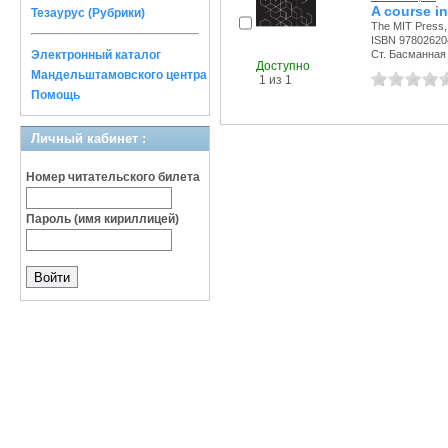
A course i
Тезаурус (Рубрики)
The MIT Press, 
ISBN 97802620
Электронный каталог
Ст. Басманная с
Доступно
Мандельштамовского центра
1 из 1
Помощь
Личный кабинет :
Номер читательского билета
Пароль (имя кириллицей)