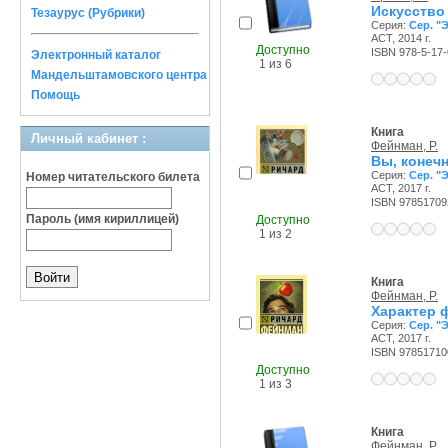
Искусство
Тезаурус (Рубрики)
Серия:
Сер. "
АСТ, 2014 г.
Доступно
ISBN 978-5-17
Электронный каталог
1 из 6
Мандельштамовского центра
Помощь
Книга
Личный кабинет :
Фейнман, Р.
Вы, конечн
Серия:
Сер. "
Номер читательского билета
АСТ, 2017 г.
ISBN 97851709
Пароль (имя кириллицей)
Доступно
1 из 2
Книга
Фейнман, Р.
Характер 
Серия:
Сер. "
АСТ, 2017 г.
ISBN 97851710
Доступно
1 из 3
Книга
Фейнман, Р.