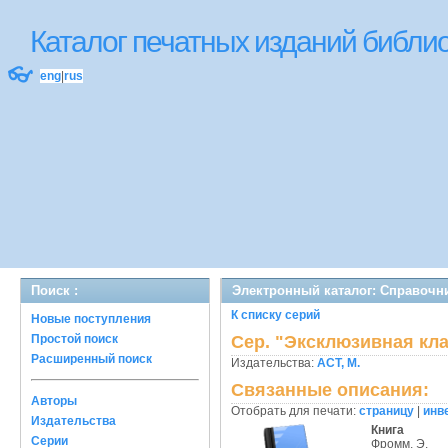
Каталог печатных изданий библ
👓
eng
|
rus
Поиск :
Электронный каталог: Справочни
К списку серий
Новые поступления
Простой поиск
Сер. "Эксклюзивная кл
Расширенный поиск
Издательства:
АСТ, М.
Связанные описания:
Авторы
Отобрать для печати:
страницу
|
инв
Издательства
Книга
Серии
Фромм, Э.