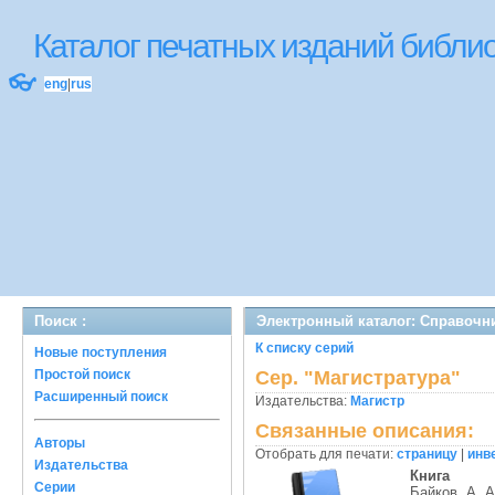
Каталог печатных изданий библ
👓
eng
|
rus
Поиск :
Электронный каталог: Справочни
К списку серий
Новые поступления
Простой поиск
Сер. "Магистратура"
Расширенный поиск
Издательства:
Магистр
Связанные описания:
Авторы
Отобрать для печати:
страницу
|
инв
Издательства
Книга
Серии
Байков, А. А