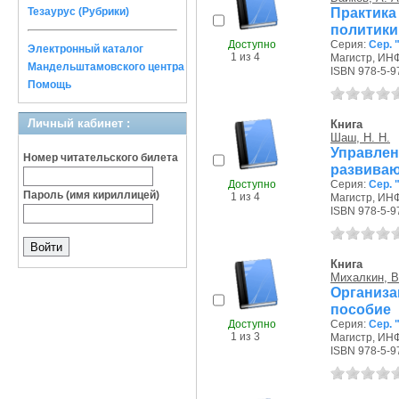
Практик
Тезаурус (Рубрики)
политики
Доступно
Серия:
Сер. 
Электронный каталог
1 из 4
Магистр, ИНФ
Мандельштамовского центра
ISBN 978-5-9
Помощь
Личный кабинет :
Книга
Шаш, Н. Н.
Управл
Номер читательского билета
развиваю
Доступно
Серия:
Сер. 
Пароль (имя кириллицей)
1 из 4
Магистр, ИНФ
ISBN 978-5-9
Книга
Михалкин, В
Организа
пособие
Доступно
Серия:
Сер. 
1 из 3
Магистр, ИНФ
ISBN 978-5-9