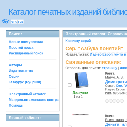
Каталог печатных изданий библ
👓
eng
|
rus
Поиск :
Электронный каталог: Справочни
К списку серий
Новые поступления
Простой поиск
Сер. "Азбука понятий"
Расширенный поиск
Издательства:
Изд-во Европ. ун-та в
Связанные описания:
Авторы
Отобрать для печати:
страницу
|
инв
Издательства
Книга
Серии
Магун, А. В.
Демократи
Тезаурус (Рубрики)
Серия:
Сер. "
Изд-во Европ. 
Доступно
ISBN 978-5-94
Электронный каталог
1 из 1
Мандельштамовского центра
Помощь
Книга
Личный кабинет :
Вымятнина, Ю
Деньги, и