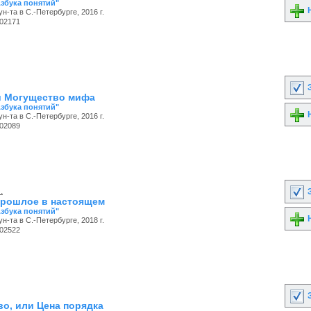
Азбука понятий"
Н
ун-та в С.-Петербурге, 2016 г.
02171
З
и Могущество мифа
Азбука понятий"
Н
ун-та в С.-Петербурге, 2016 г.
02089
.
З
прошлое в настоящем
Азбука понятий"
Н
ун-та в С.-Петербурге, 2018 г.
02522
З
во, или Цена порядка