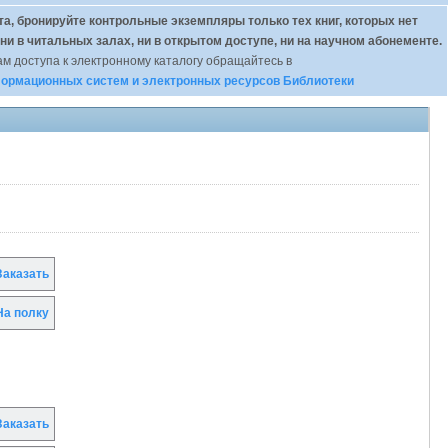
а, бронируйте контрольные экземпляры только тех книг, которых нет
 ни в читальных залах, ни в открытом доступе, ни на научном абонементе.
м доступа к электронному каталогу обращайтесь в
ормационных систем и электронных ресурсов Библиотеки
аказать
а полку
аказать