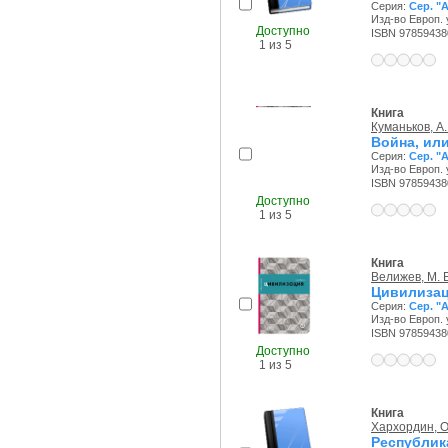
Серия:
Сер. "
Изд-во Европ. 
Доступно
ISBN 97859438
1 из 5
Книга
Куманьков, А.
Война, ил
Серия:
Сер. "
Изд-во Европ. 
ISBN 97859438
Доступно
1 из 5
Книга
Велижев, М. 
Цивилизац
Серия:
Сер. "
Изд-во Европ. 
ISBN 97859438
Доступно
1 из 5
Книга
Хархордин, О
Республик