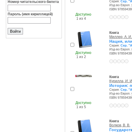
Серия:
Сер. "
Номер читательского билета
Изд-во Европ. 
ISBN 97859438
Пароль (имя кириллицей)
Доступно
1 из 4
Книга
Миллер, А. И.
Нация, ил
Серия:
Сер. "
Изд-во Европ. 
Доступно
ISBN 97859438
1 из 2
Книга
Курилла, И. И
История: 
Серия:
Сер. "
Изд-во Европ. 
ISBN 97859438
Доступно
1 из 5
Книга
Волков, В. В.
Государст