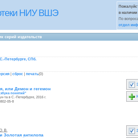
Пожалуйст
иотеки НИУ ВШЭ
в наличии
По вопроса
отдел инф
к серий издательств
 С.-Петербурге, СПб.
ерсия
|
сброс
|
печать
(
0
)
З
я, или Демон и гегемон
Азбука понятий"
Н
ун-та в С.-Петербурге, 2016 г.
3802-05-8
. В.
З
ли Золотая антилопа