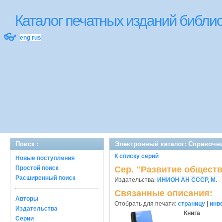
Каталог печатных изданий библ
👓
eng
|
rus
Поиск :
Электронный каталог: Справочни
К списку серий
Новые поступления
Простой поиск
Сер. "Развитие общест
Расширенный поиск
Издательства:
ИНИОН АН СССР, М.
Связанные описания:
Авторы
Отобрать для печати:
страницу
|
инв
Издательства
Книга
Серии