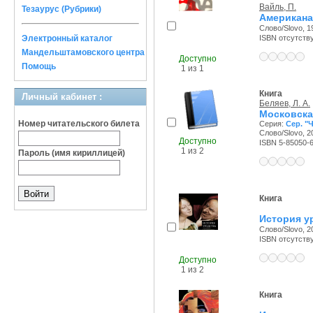
Вайль, П.
Тезаурус (Рубрики)
Американа
Слово/Slovo, 19
Электронный каталог
ISBN отсутств
Мандельштамовского центра
Доступно
Помощь
1 из 1
Книга
Личный кабинет :
Беляев, Л. А.
Московска
Номер читательского билета
Серия:
Сер. "Ч
Слово/Slovo, 20
Доступно
ISBN 5-85050-
1 из 2
Пароль (имя кириллицей)
Книга
История у
Слово/Slovo, 20
ISBN отсутств
Доступно
1 из 2
Книга