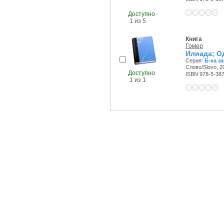
Доступно
1 из 5
Книга
Гомер
Илиада; О
Серия:
Б-ка з
Слово/Slovo, 20
Доступно
ISBN 978-5-38
1 из 1