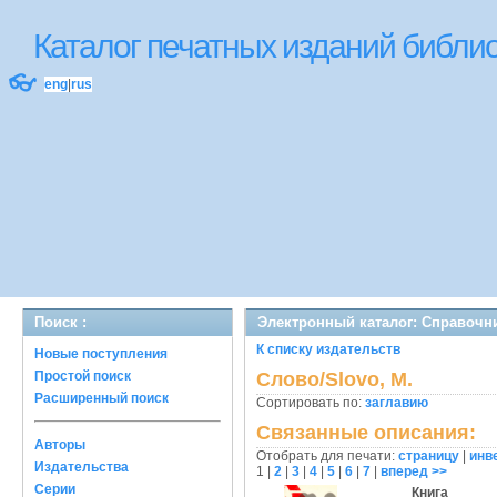
Каталог печатных изданий библ
👓
eng
|
rus
Поиск :
Электронный каталог: Справочн
К списку издательств
Новые поступления
Простой поиск
Слово/Slovo, М.
Расширенный поиск
Сортировать по:
заглавию
Связанные описания:
Авторы
Отобрать для печати:
страницу
|
инв
Издательства
1
|
2
|
3
|
4
|
5
|
6
|
7
|
вперед >>
Серии
Книга