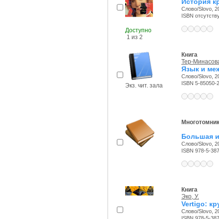
История к
Слово/Slovo, 20
ISBN отсутств
Доступно
1 из 2
Книга
Тер-Минасова,
Язык и ме
Слово/Slovo, 20
ISBN 5-85050-
Экз. чит. зала
Многотомни
Большая и
Слово/Slovo, 20
ISBN 978-5-38
Книга
Эко, У.
Vertigo: к
Слово/Slovo, 20
ISBN 978-5-38