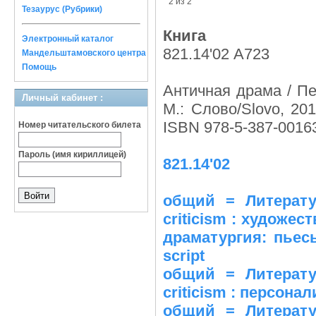
2 из 2
Тезаурус (Рубрики)
Книга
Электронный каталог
821.14'02 А723
Мандельштамовского центра
Помощь
Античная драма / Пе
Личный кабинет :
М.: Слово/Slovo, 201
ISBN 978-5-387-00163
Номер читательского билета
Пароль (имя кириллицей)
821.14'02
общий = Литература
criticism : художест
драматургия: пьесы
script
общий = Литература
criticism : персонал
общий = Литература