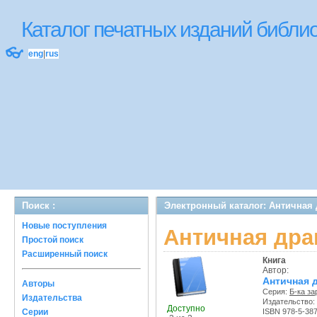
Каталог печатных изданий библ
👓
eng
|
rus
Поиск :
Электронный каталог: Античная
Новые поступления
Античная дра
Простой поиск
Расширенный поиск
Книга
Автор:
Античная 
Авторы
Серия:
Б-ка з
Издательства
Издательство:
Доступно
Серии
ISBN 978-5-38