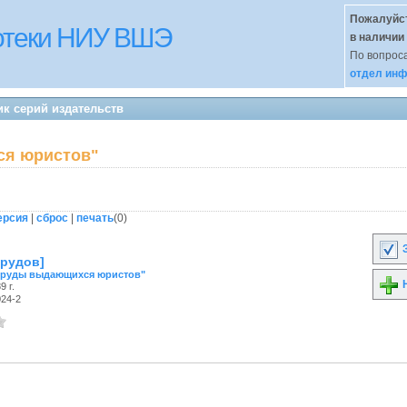
Пожалуйст
иотеки НИУ ВШЭ
в наличии
По вопроса
отдел инф
к серий издательств
ся юристов"
ерсия
|
сброс
|
печать
(
0
)
З
трудов]
Труды выдающихся юристов"
Н
9 г.
024-2