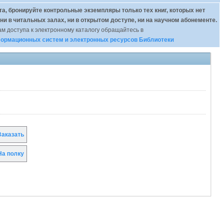
а, бронируйте контрольные экземпляры только тех книг, которых нет
 ни в читальных залах, ни в открытом доступе, ни на научном абонементе.
м доступа к электронному каталогу обращайтесь в
ормационных систем и электронных ресурсов Библиотеки
аказать
а полку