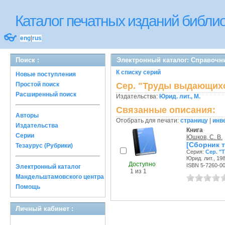
Каталог печатных изданий библ
👓
eng
|
rus
Поиск :
Электронный каталог: Справочни
К списку серий
Новые поступления
Простой поиск
Сер. "Труды выдающих
Расширенный поиск
Издательства:
Юрид. лит., М.
Связанные описания:
Авторы
Отобрать для печати:
страницу
|
инв
Издательства
Книга
Серии
Юшков, С. В.
[Сборник 
Тезаурус (Рубрики)
Серия:
Сер. "
Юрид. лит., 198
Доступно
ISBN 5-7260-0
Электронный каталог
1 из 1
Мандельштамовского центра
Помощь
Личный кабинет :