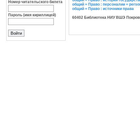
общий = Право : история государст
Номер читательского билета
общий = Право : персоналии = perso
общий = Право : источники права
Пароль (имя кириллицей)
60402 Библиотека НИУ ВШЭ Покровский