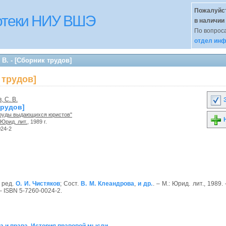
Пожалуйст
иотеки НИУ ВШЭ
в наличии
По вопроса
отдел инф
В. - [Сборник трудов]
 трудов]
 С. В.
З
трудов]
Труды выдающихся юристов"
Н
Юрид. лит.
, 1989 г.
024-2
. ред.
О. И. Чистяков
; Сост.
В. М. Клеандрова
,
и др.
. – М.: Юрид. лит., 1989. 
– ISBN 5-7260-0024-2.