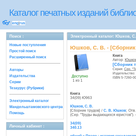
Каталог печатных изданий библ
👓
eng
|
rus
Поиск :
Электронный каталог: Юшков, С. 
Новые поступления
Юшков, С. В. - [Сборник
Простой поиск
Книга
Расширенный поиск
Автор:
Юшков,
[Сборник 
Серия:
Сер. "
Авторы
Издательство:
Издательства
Доступно
ISBN 5-7260-0
1 из 1
Серии
Тезаурус (Рубрики)
Книга
34(09) Ю963
Электронный каталог
Юшков, С. В.
Мандельштамовского центра
[Сборник трудов] /
С. В. Юшков
; Отв
Помощь
(Сер. "Труды выдающихся юристов"). 
34(09)
Личный кабинет :
340.13