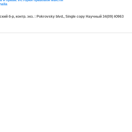
ва и права. История правовой мысли
nalia
 б-р, контр. экз. : Pokrovsky blvd., Single copy Научный 34(09) Ю963