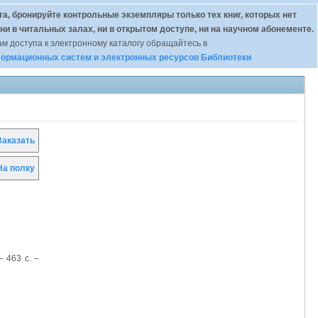
а, бронируйте контрольные экземпляры только тех книг, которых нет
 ни в читальных залах, ни в открытом доступе, ни на научном абонементе.
м доступа к электронному каталогу обращайтесь в
ормационных систем и электронных ресурсов Библиотеки
аказать
а полку
– 463 с. –